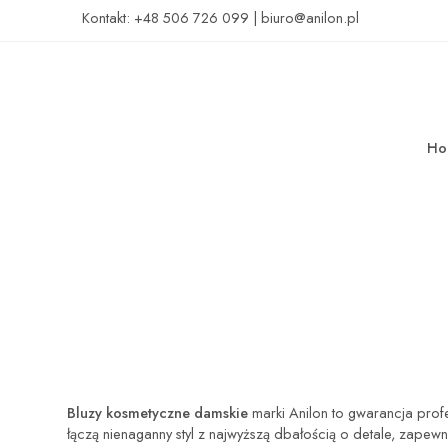
Kontakt:
+48 506 726 099
|
biuro@anilon.pl
Ho
Bluzy kosmetyczne damskie
marki Anilon to gwarancja profe
łączą nienaganny styl z najwyższą dbałością o detale, zapew