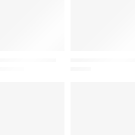
luza medyczna damska
A20b Active Bluza medyc
ł
–
107,00
zł
155,00
zł