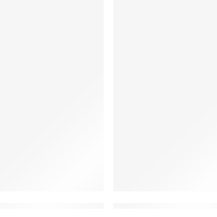
Kwiaty (K53)
uza medyczna damska w Wiosenne Kwiaty (K54)
W20 Bluza medyczna dams