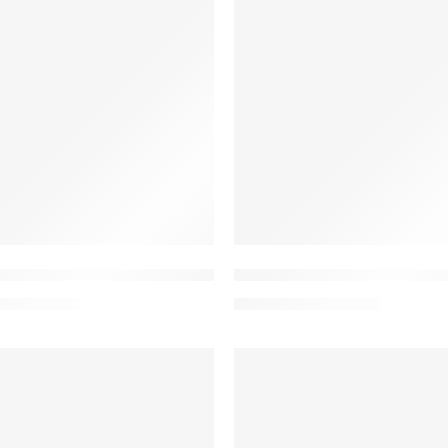
luza medyczna damska scrubs
W20d Bluza medyczna da
ł
–
107,00
zł
102,00
zł
–
107,00
zł