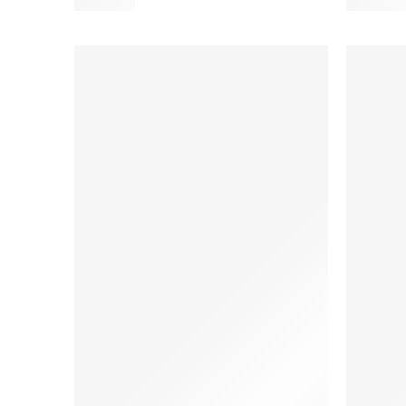
122,00
zł
122,00
z