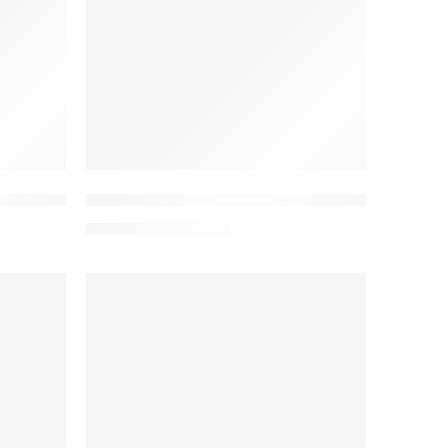
zna damska scrubs
W20 Bluza medyczna damska scrubs
102,00
zł
–
107,00
zł