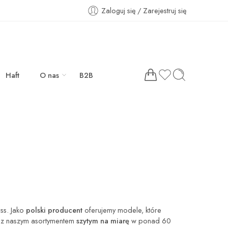
Zaloguj się / Zarejestruj się
Haft
O nas
B2B
ss. Jako
polski producent
oferujemy modele, które
 z naszym asortymentem
szytym na miarę
w ponad 60