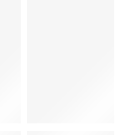
ka w Dzikie Zwierzęta (K51)
W20d Bluza medyczna w Koty (K50)