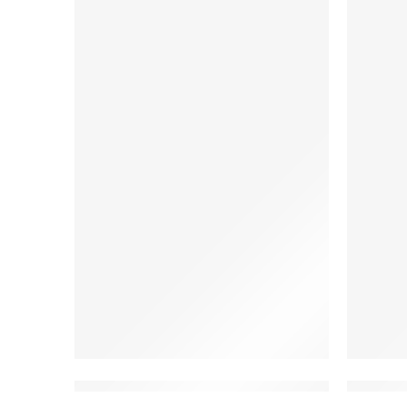
W20 Bluza medyczna damska w Egzotyczne 
W20 Bl