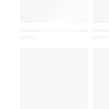
W20 eco Bluza medyczna damska bawełnia
W20f ec
112,00
zł
112,00
zł