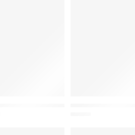
luza medyczna damska we wzory
W20 Bluza medyczna dam
ł
122,00
zł