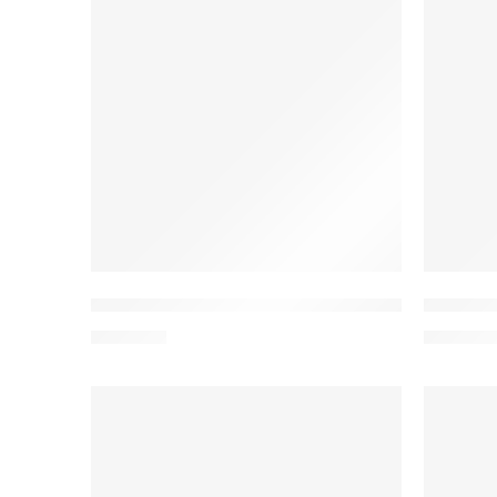
W20b Bluza medyczna damska scrubs
W20a B
102,00
zł
102,00
z