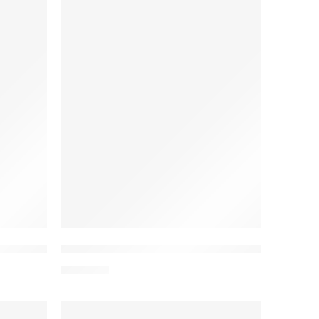
ska w Koty (K50)
W20 Bluza medyczna w Kwiaty (K52)
122,00
zł