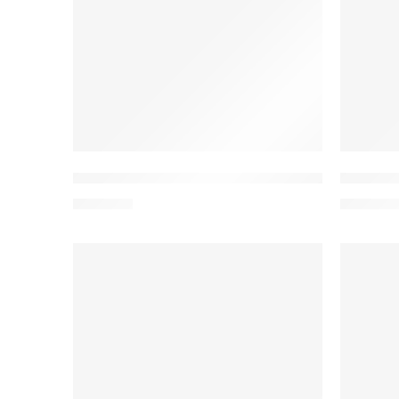
A-20h Active Bluza medyczna polo damska
W20f B
152,00
zł
102,00
z
WYRÓŻNIONY