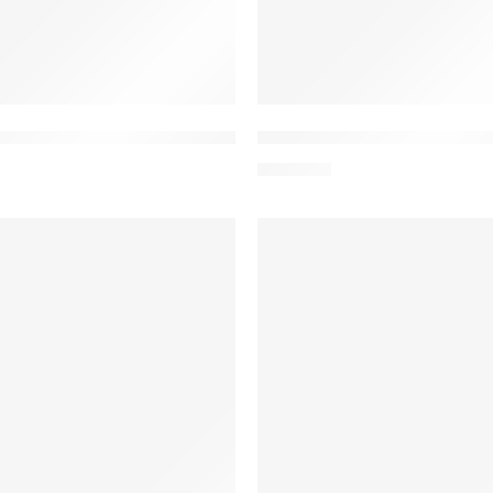
na
o Bluza medyczna damska 100% bawełna z 3 kieszen
A-20f Active Koszulka me
155,00
zł
WYRÓŻNIONY