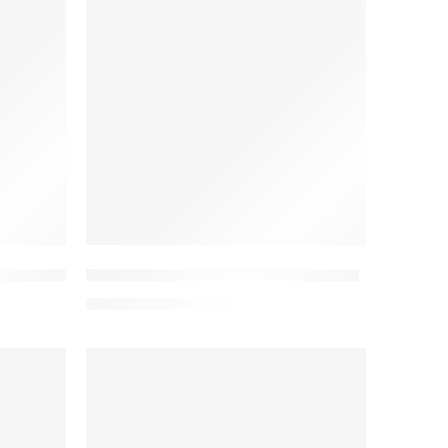
mska scrubs
W20e Bluza medyczna taliowana
120,00
zł
–
130,00
zł