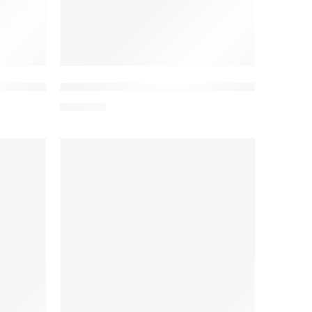
iami
dyczna damska z kieszeniami
A-20g Active T-shirt medyczny damski
139,00
zł