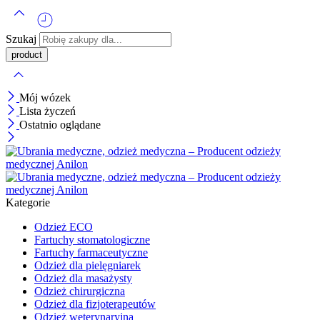
Szukaj
Mój wózek
Lista życzeń
Ostatnio oglądane
Kategorie
Odzież ECO
Fartuchy stomatologiczne
Fartuchy farmaceutyczne
Odzież dla pielęgniarek
Odzież dla masażysty
Odzież chirurgiczna
Odzież dla fizjoterapeutów
Odzież weterynaryjna