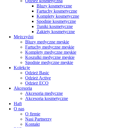
Odzież kosmetyczna
Bluzy kosmetyczne
Fartuchy kosmetyczne
Komplety kosmetyczne
Spodnie kosmetyczne
Tuniki kosmetyczne
Żakiety kosmetyczne
Mężczyźni
Bluzy medyczne męskie
Fartuchy medyczne męskie
Komplety medyczne męskie
Koszulki medyczne męskie
Spodnie medyczne męskie
Kolekcje
Odzież Basic
Odzież Active
Odzież ECO
Akcesoria
Akcesoria medyczne
Akcesoria kosmetyczne
Haft
O nas
O firmie
Nasi Partnerzy
Kontakt