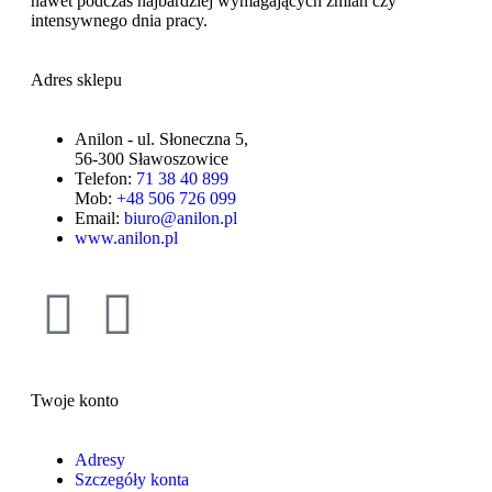
nawet podczas najbardziej wymagających zmian czy
intensywnego dnia pracy.
Adres sklepu
Anilon - ul. Słoneczna 5,
56-300 Sławoszowice
Telefon:
71 38 40 899
Mob:
+48 506 726 099
Email:
biuro@anilon.pl
www.anilon.pl
Twoje konto
Adresy
Szczegóły konta