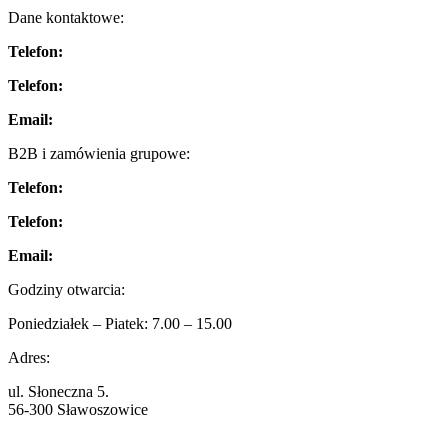
Dane kontaktowe:
Telefon:
+48 71 38 40 899
Telefon:
+48 506 726 099
Email:
biuro@anilon.pl
B2B i zamówienia grupowe:
Telefon:
+48 534 144 888
Telefon:
+48 506 726 099
Email:
b2b@anilon.pl
Godziny otwarcia:
Poniedziałek – Piatek: 7.00 – 15.00
Adres:
ul. Słoneczna 5.
56-300 Sławoszowice