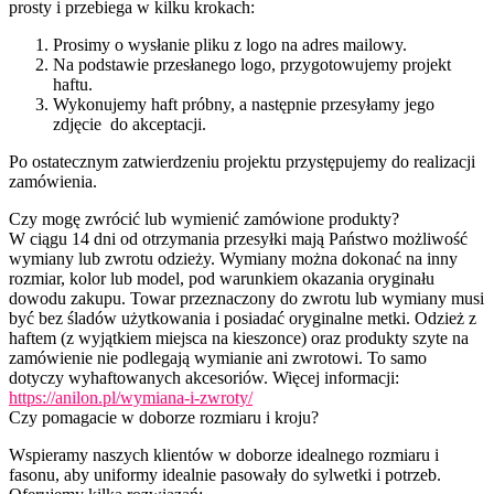
prosty i przebiega w kilku krokach:
Prosimy o wysłanie pliku z logo na adres mailowy.
Na podstawie przesłanego logo, przygotowujemy projekt
haftu.
Wykonujemy haft próbny, a następnie przesyłamy jego
zdjęcie do akceptacji.
Po ostatecznym zatwierdzeniu projektu przystępujemy do realizacji
zamówienia.
Czy mogę zwrócić lub wymienić zamówione produkty?
W ciągu 14 dni od otrzymania przesyłki mają Państwo możliwość
wymiany lub zwrotu odzieży. Wymiany można dokonać na inny
rozmiar, kolor lub model, pod warunkiem okazania oryginału
dowodu zakupu. Towar przeznaczony do zwrotu lub wymiany musi
być bez śladów użytkowania i posiadać oryginalne metki. Odzież z
haftem (z wyjątkiem miejsca na kieszonce) oraz produkty szyte na
zamówienie nie podlegają wymianie ani zwrotowi. To samo
dotyczy wyhaftowanych akcesoriów. Więcej informacji:
https://anilon.pl/wymiana-i-zwroty/
Czy pomagacie w doborze rozmiaru i kroju?
Wspieramy naszych klientów w doborze idealnego rozmiaru i
fasonu, aby uniformy idealnie pasowały do sylwetki i potrzeb.