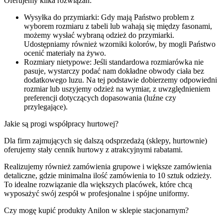
Oferujemy kilka rozwiązań:
Wysyłka do przymiarki: Gdy mają Państwo problem z
wyborem rozmiaru z tabeli lub wahają się między fasonami,
możemy wysłać wybraną odzież do przymiarki.
Udostępniamy również wzorniki kolorów, by mogli Państwo
ocenić materiały na żywo.
Rozmiary nietypowe: Jeśli standardowa rozmiarówka nie
pasuje, wystarczy podać nam dokładne obwody ciała bez
dodatkowego luzu. Na tej podstawie dobierzemy odpowiedni
rozmiar lub uszyjemy odzież na wymiar, z uwzględnieniem
preferencji dotyczących dopasowania (luźne czy
przylegające).
Jakie są progi współpracy hurtowej?
Dla firm zajmujących się dalszą odsprzedażą (sklepy, hurtownie)
oferujemy stały cennik hurtowy z atrakcyjnymi rabatami.
Realizujemy również zamówienia grupowe i większe zamówienia
detaliczne, gdzie minimalna ilość zamówienia to 10 sztuk odzieży.
To idealne rozwiązanie dla większych placówek, które chcą
wyposażyć swój zespół w profesjonalne i spójne uniformy.
Czy mogę kupić produkty Anilon w sklepie stacjonarnym?