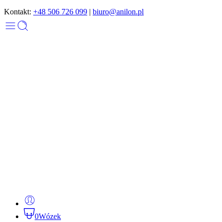
Kontakt:
+48 506 726 099
|
biuro@anilon.pl
0
Wózek