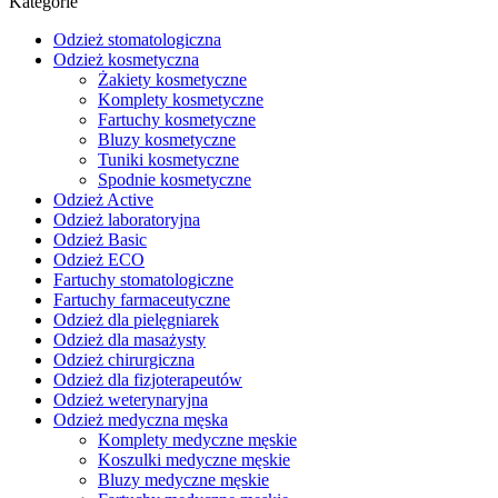
Kategorie
Odzież stomatologiczna
Odzież kosmetyczna
Żakiety kosmetyczne
Komplety kosmetyczne
Fartuchy kosmetyczne
Bluzy kosmetyczne
Tuniki kosmetyczne
Spodnie kosmetyczne
Odzież Active
Odzież laboratoryjna
Odzież Basic
Odzież ECO
Fartuchy stomatologiczne
Fartuchy farmaceutyczne
Odzież dla pielęgniarek
Odzież dla masażysty
Odzież chirurgiczna
Odzież dla fizjoterapeutów
Odzież weterynaryjna
Odzież medyczna męska
Komplety medyczne męskie
Koszulki medyczne męskie
Bluzy medyczne męskie