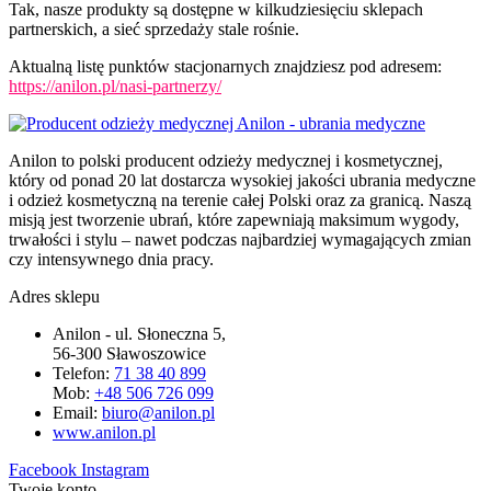
Tak, nasze produkty są dostępne w kilkudziesięciu sklepach
partnerskich, a sieć sprzedaży stale rośnie.
Aktualną listę punktów stacjonarnych znajdziesz pod adresem:
https://anilon.pl/nasi-partnerzy/
Anilon to polski producent odzieży medycznej i kosmetycznej,
który od ponad 20 lat dostarcza wysokiej jakości ubrania medyczne
i odzież kosmetyczną na terenie całej Polski oraz za granicą. Naszą
misją jest tworzenie ubrań, które zapewniają maksimum wygody,
trwałości i stylu – nawet podczas najbardziej wymagających zmian
czy intensywnego dnia pracy.
Adres sklepu
Anilon - ul. Słoneczna 5,
56-300 Sławoszowice
Telefon:
71 38 40 899
Mob:
+48 506 726 099
Email:
biuro@anilon.pl
www.anilon.pl
Facebook
Instagram
Twoje konto