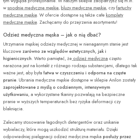
tym wygląda profesjonalnie. W naszym sklepie zaopatrzysz się m.in.
w
spodnie medyczne męskie
,
bluzy medyczne męskie
, czy
fartuchy
medyczne męskie
. W ofercie dostępne są także całe
komplety
medyczne męskie
. Zachęcamy do przejrzenia asortymentu!
Odzież medyczna męska – jak o nią dbać?
Utrzymanie męskiej odzieży medycznej w nienagannym stanie jest
kluczowe
zarówno ze względów estetycznych, jak i
higienicznych
. Warto pamiętać, że
odzież medyczna
często
narażona jest na kontakt z różnego rodzaju substancjami, dlatego tak
ważne jest, aby była
łatwa w czyszczeniu i odporna na częste
pranie
. Ubrania medyczne męskie dostępne w sklepie Anilon zostały
zaprojektowane z myślą o codziennym, intensywnym
użytkowaniu
, a wykorzystane tkaniny pozwalają na bezpieczne
pranie w wyższych temperaturach bez ryzyka deformacji czy
blaknięcia.
Zalecamy stosowanie łagodnych detergentów oraz unikanie
wybielaczy, które mogą uszkodzić strukturę materiału. Dzięki
odpowiedniej pielęgnacji odzież medyczna męska
posłuży przez