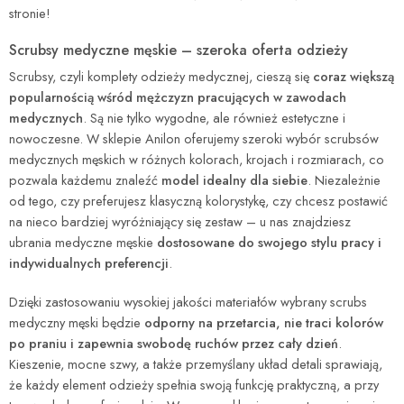
stronie!
Scrubsy medyczne męskie – szeroka oferta odzieży
Scrubsy, czyli komplety odzieży medycznej, cieszą się
coraz większą
popularnością wśród mężczyzn pracujących w zawodach
medycznych
. Są nie tylko wygodne, ale również estetyczne i
nowoczesne. W sklepie Anilon oferujemy szeroki wybór scrubsów
medycznych męskich w różnych kolorach, krojach i rozmiarach, co
pozwala każdemu znaleźć
model idealny dla siebie
. Niezależnie
od tego, czy preferujesz klasyczną kolorystykę, czy chcesz postawić
na nieco bardziej wyróżniający się zestaw – u nas znajdziesz
ubrania medyczne męskie
dostosowane do swojego stylu pracy i
indywidualnych preferencji
.
Dzięki zastosowaniu wysokiej jakości materiałów wybrany scrubs
medyczny męski będzie
odporny na przetarcia, nie traci kolorów
po praniu i zapewnia swobodę ruchów przez cały dzień
.
Kieszenie, mocne szwy, a także przemyślany układ detali sprawiają,
że każdy element odzieży spełnia swoją funkcję praktyczną, a przy