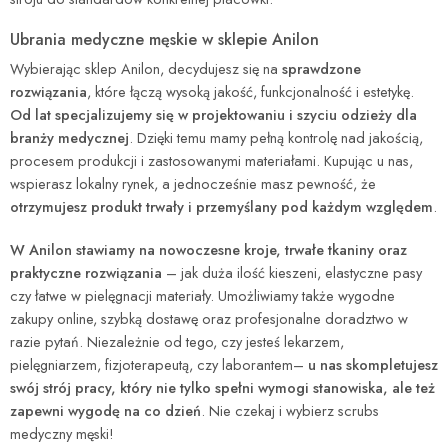
Ubrania medyczne męskie w sklepie Anilon
Wybierając sklep Anilon, decydujesz się na
sprawdzone
rozwiązania
, które łączą wysoką jakość, funkcjonalność i estetykę.
Od lat specjalizujemy się w projektowaniu i szyciu odzieży dla
branży medycznej
. Dzięki temu mamy pełną kontrolę nad jakością,
procesem produkcji i zastosowanymi materiałami. Kupując u nas,
wspierasz lokalny rynek, a jednocześnie masz pewność, że
otrzymujesz produkt trwały i przemyślany pod każdym względem
.
W Anilon stawiamy na nowoczesne kroje, trwałe tkaniny oraz
praktyczne rozwiązania
– jak duża ilość kieszeni, elastyczne pasy
czy łatwe w pielęgnacji materiały. Umożliwiamy także wygodne
zakupy online, szybką dostawę oraz profesjonalne doradztwo w
razie pytań. Niezależnie od tego, czy jesteś lekarzem,
pielęgniarzem, fizjoterapeutą, czy laborantem–
u nas skompletujesz
swój strój pracy, który nie tylko spełni wymogi stanowiska, ale też
zapewni wygodę na co dzień
. Nie czekaj i wybierz scrubs
medyczny męski!