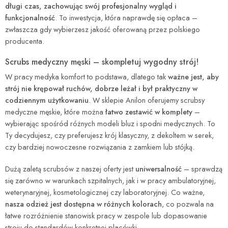
długi czas, zachowując swój profesjonalny wygląd i
funkcjonalność
. To inwestycja, która naprawdę się opłaca –
zwłaszcza gdy wybierzesz jakość oferowaną przez polskiego
producenta.
Scrubs medyczny męski – skompletuj wygodny strój!
W pracy medyka komfort to podstawa, dlatego tak
ważne jest, aby
strój nie krępował ruchów, dobrze leżał i był praktyczny w
codziennym użytkowaniu
. W sklepie Anilon oferujemy scrubsy
medyczne męskie, które można
łatwo zestawić w komplety
–
wybierając spośród różnych modeli bluz i spodni medycznych. To
Ty decydujesz, czy preferujesz krój klasyczny, z dekoltem w serek,
czy bardziej nowoczesne rozwiązania z zamkiem lub stójką.
Dużą zaletą scrubsów z naszej oferty jest
uniwersalność
– sprawdzą
się zarówno w warunkach szpitalnych, jak i w pracy ambulatoryjnej,
weterynaryjnej, kosmetologicznej czy laboratoryjnej. Co ważne,
nasza odzież jest
dostępna w różnych kolorach
, co pozwala na
łatwe rozróżnienie stanowisk pracy w zespole lub dopasowanie
stroju do standardów konkretnej placówki.