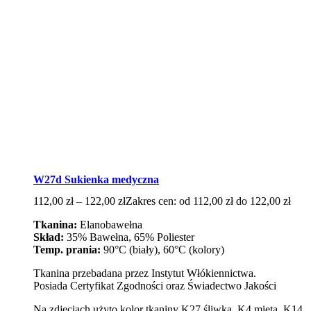
W27d Sukienka medyczna
112,00
zł
–
122,00
zł
Zakres cen: od 112,00 zł do 122,00 zł
Tkanina:
Elanobawełna
Skład:
35% Bawełna, 65% Poliester
Temp. prania:
90°C (biały), 60°C (kolory)
Tkanina przebadana przez Instytut Włókiennictwa.
Posiada Certyfikat Zgodności oraz Świadectwo Jakości
Na zdjęciach użyto kolor tkaniny K27 śliwka, K4 mięta, K14