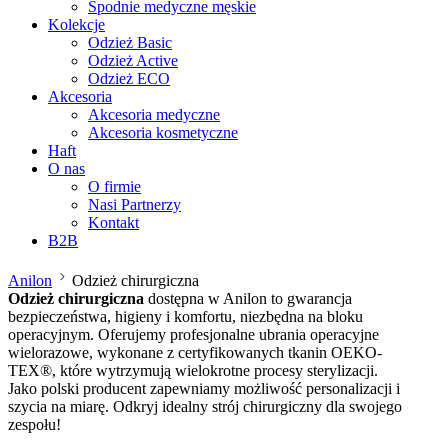
Spodnie medyczne męskie
Kolekcje
Odzież Basic
Odzież Active
Odzież ECO
Akcesoria
Akcesoria medyczne
Akcesoria kosmetyczne
Haft
O nas
O firmie
Nasi Partnerzy
Kontakt
B2B
Anilon
Odzież chirurgiczna
Odzież chirurgiczna
dostępna w Anilon to gwarancja
bezpieczeństwa, higieny i komfortu, niezbędna na bloku
operacyjnym. Oferujemy profesjonalne ubrania operacyjne
wielorazowe, wykonane z certyfikowanych tkanin OEKO-
TEX®, które wytrzymują wielokrotne procesy sterylizacji.
Jako polski producent zapewniamy możliwość personalizacji i
szycia na miarę. Odkryj idealny strój chirurgiczny dla swojego
zespołu!