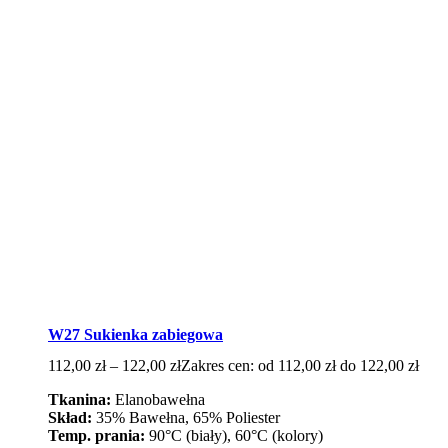
W27 Sukienka zabiegowa
112,00
zł
–
122,00
zł
Zakres cen: od 112,00 zł do 122,00 zł
Tkanina:
Elanobawełna
Skład:
35% Bawełna, 65% Poliester
Temp. prania:
90°C (biały), 60°C (kolory)