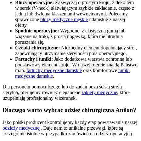
Bluzy operacyjne:
Zazwyczaj o prostym kroju, z dekoltem
w serek (V-neck) ułatwiającym szybkie zakładanie, często z
jedną lub dwiema kieszeniami wewnętrznymi. Polecamy
sprawdzone
bluzy medyczne męskie
i damskie z naszej
oferty.
Spodnie operacyjne:
Wygodne, z elastyczną gumą lub
wiązane na troki, z prostą nogawką, która nie utrudnia
poruszania się.
Czepki chirurgiczne:
Niezbędny element dopełniający strój,
zapewniający utrzymanie sterylności pola operacyjnego.
Fartuchy i tuniki:
Jako dodatkowa warstwa ochronna lub
podstawowy element stroju. W naszej ofercie znajdą Państwo
m.in.
fartuchy medyczne damskie
oraz komfortowe
tuniki
medyczne damskie
.
Dla personelu pomocniczego lub do zadań poza ścisłą strefą
sterylną, oferujemy również eleganckie
żakiety medyczne
, które
uzupełniają profesjonalny wizerunek.
Dlaczego warto wybrać odzież chirurgiczną Anilon?
Jako polski producent kontrolujemy każdy etap powstawania naszej
odzieży medycznej
. Daje nam to unikalne przewagi, które są
szczególnie istotne w przypadku zamówień na odzież operacyjną.