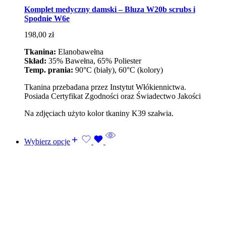
Komplet medyczny damski – Bluza W20b scrubs i
Spodnie W6e
198,00
zł
Tkanina:
Elanobawełna
Skład:
35% Bawełna, 65% Poliester
Temp. prania:
90°C (biały), 60°C (kolory)
Tkanina przebadana przez Instytut Włókiennictwa.
Posiada Certyfikat Zgodności oraz Świadectwo Jakości
Na zdjęciach użyto kolor tkaniny K39 szałwia.
Wybierz opcje