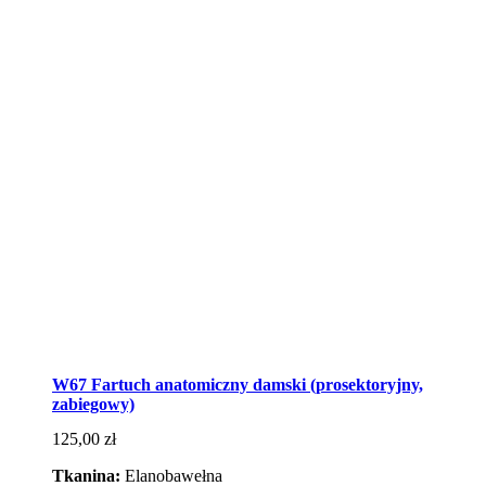
W67 Fartuch anatomiczny damski (prosektoryjny,
zabiegowy)
125,00
zł
Tkanina:
Elanobawełna