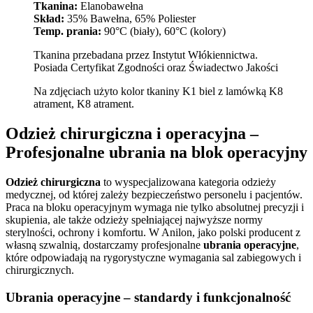
Tkanina:
Elanobawełna
Skład:
35% Bawełna, 65% Poliester
Temp. prania:
90°C (biały), 60°C (kolory)
Tkanina przebadana przez Instytut Włókiennictwa.
Posiada Certyfikat Zgodności oraz Świadectwo Jakości
Na zdjęciach użyto kolor tkaniny K1 biel z lamówką K8
atrament, K8 atrament.
Odzież chirurgiczna i operacyjna –
Profesjonalne ubrania na blok operacyjny
Odzież chirurgiczna
to wyspecjalizowana kategoria odzieży
medycznej, od której zależy bezpieczeństwo personelu i pacjentów.
Praca na bloku operacyjnym wymaga nie tylko absolutnej precyzji i
skupienia, ale także odzieży spełniającej najwyższe normy
sterylności, ochrony i komfortu. W Anilon, jako polski producent z
własną szwalnią, dostarczamy profesjonalne
ubrania operacyjne
,
które odpowiadają na rygorystyczne wymagania sal zabiegowych i
chirurgicznych.
Ubrania operacyjne – standardy i funkcjonalność