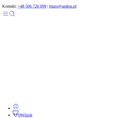
Kontakt:
+48 506 726 099
|
biuro@anilon.pl
0
Wózek