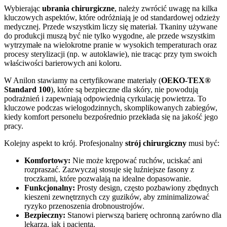
Wybierając
ubrania chirurgiczne
, należy zwrócić uwagę na kilka
kluczowych aspektów, które odróżniają je od standardowej odzieży
medycznej. Przede wszystkim liczy się materiał. Tkaniny używane
do produkcji muszą być nie tylko wygodne, ale przede wszystkim
wytrzymałe na wielokrotne pranie w wysokich temperaturach oraz
procesy sterylizacji (np. w autoklawie), nie tracąc przy tym swoich
właściwości barierowych ani koloru.
W Anilon stawiamy na certyfikowane materiały (
OEKO-TEX®
Standard 100
), które są bezpieczne dla skóry, nie powodują
podrażnień i zapewniają odpowiednią cyrkulację powietrza. To
kluczowe podczas wielogodzinnych, skomplikowanych zabiegów,
kiedy komfort personelu bezpośrednio przekłada się na jakość jego
pracy.
Kolejny aspekt to krój. Profesjonalny
strój chirurgiczny
musi być:
Komfortowy:
Nie może krępować ruchów, uciskać ani
rozpraszać. Zazwyczaj stosuje się luźniejsze fasony z
troczkami, które pozwalają na idealne dopasowanie.
Funkcjonalny:
Prosty design, często pozbawiony zbędnych
kieszeni zewnętrznych czy guzików, aby zminimalizować
ryzyko przenoszenia drobnoustrojów.
Bezpieczny:
Stanowi pierwszą barierę ochronną zarówno dla
lekarza, jak i pacjenta.