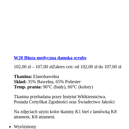
W20 Bluza medyczna damska scrubs
102,00
zł
–
107,00
zł
Zakres cen: od 102,00 zł do 107,00 zł
Tkanina:
Elanobawełna
Skład:
35% Bawełna, 65% Poliester
Temp. prania:
90°C (biały), 60°C (kolory)
Tkanina przebadana przez Instytut Włókiennictwa.
Posiada Certyfikat Zgodności oraz Świadectwo Jakości
Na zdjęciach użyto kolor tkaniny K1 biel z lamówką K8
atrament, K8 atrament.
Wyróżniony