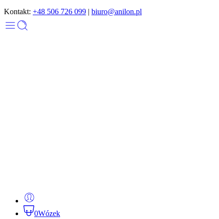
Kontakt:
+48 506 726 099
|
biuro@anilon.pl
0
Wózek