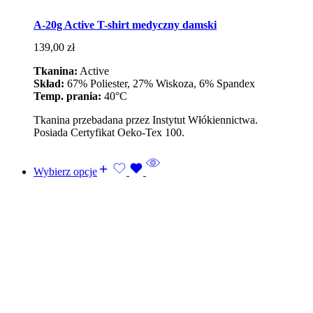
A-20g Active T-shirt medyczny damski
139,00
zł
Tkanina:
Active
Skład:
67% Poliester, 27% Wiskoza, 6% Spandex
Temp. prania:
40°C
Tkanina przebadana przez Instytut Włókiennictwa.
Posiada Certyfikat Oeko-Tex 100.
Wybierz opcje