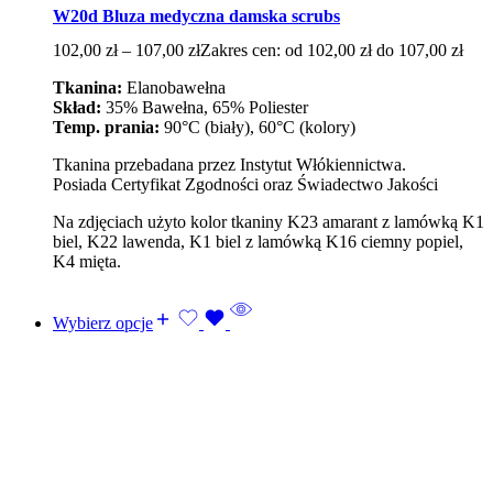
W20d Bluza medyczna damska scrubs
102,00
zł
–
107,00
zł
Zakres cen: od 102,00 zł do 107,00 zł
Tkanina:
Elanobawełna
Skład:
35% Bawełna, 65% Poliester
Temp. prania:
90°C (biały), 60°C (kolory)
Tkanina przebadana przez Instytut Włókiennictwa.
Posiada Certyfikat Zgodności oraz Świadectwo Jakości
Na zdjęciach użyto kolor tkaniny K23 amarant z lamówką K1
biel, K22 lawenda, K1 biel z lamówką K16 ciemny popiel,
K4 mięta.
Wybierz opcje