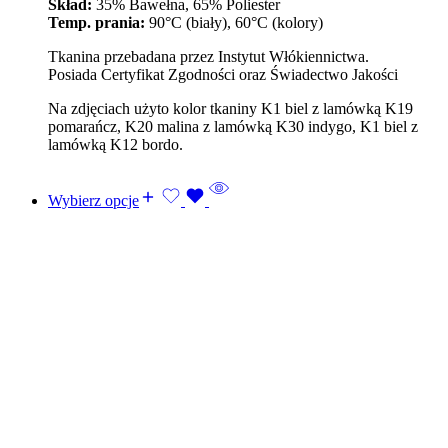
Skład:
35% Bawełna, 65% Poliester
Temp. prania:
90°C (biały), 60°C (kolory)
Tkanina przebadana przez Instytut Włókiennictwa.
Posiada Certyfikat Zgodności oraz Świadectwo Jakości
Na zdjęciach użyto kolor tkaniny K1 biel z lamówką K19
pomarańcz, K20 malina z lamówką K30 indygo, K1 biel z
lamówką K12 bordo.
Wybierz opcje