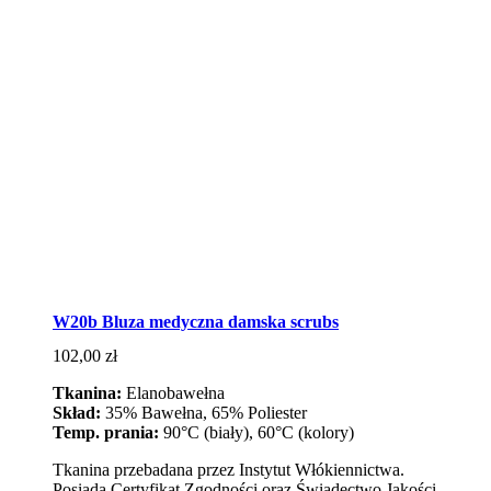
W20b Bluza medyczna damska scrubs
102,00
zł
Tkanina:
Elanobawełna
Skład:
35% Bawełna, 65% Poliester
Temp. prania:
90°C (biały), 60°C (kolory)
Tkanina przebadana przez Instytut Włókiennictwa.
Posiada Certyfikat Zgodności oraz Świadectwo Jakości