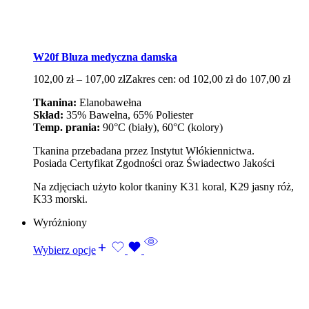
W20f Bluza medyczna damska
102,00
zł
–
107,00
zł
Zakres cen: od 102,00 zł do 107,00 zł
Tkanina:
Elanobawełna
Skład:
35% Bawełna, 65% Poliester
Temp. prania:
90°C (biały), 60°C (kolory)
Tkanina przebadana przez Instytut Włókiennictwa.
Posiada Certyfikat Zgodności oraz Świadectwo Jakości
Na zdjęciach użyto kolor tkaniny K31 koral, K29 jasny róż,
K33 morski.
Wyróżniony
Wybierz opcje