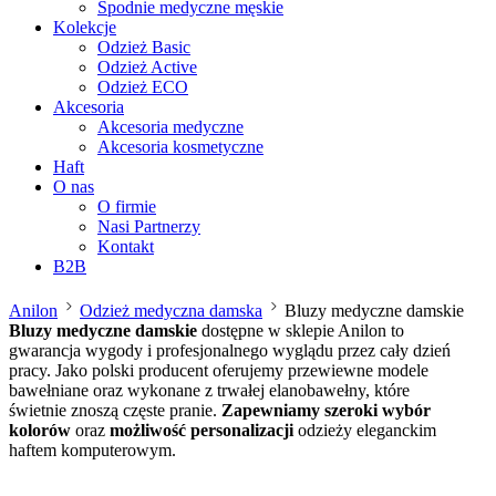
Spodnie medyczne męskie
Kolekcje
Odzież Basic
Odzież Active
Odzież ECO
Akcesoria
Akcesoria medyczne
Akcesoria kosmetyczne
Haft
O nas
O firmie
Nasi Partnerzy
Kontakt
B2B
Anilon
Odzież medyczna damska
Bluzy medyczne damskie
Bluzy medyczne damskie
dostępne w sklepie Anilon to
gwarancja wygody i profesjonalnego wyglądu przez cały dzień
pracy. Jako polski producent oferujemy przewiewne modele
bawełniane oraz wykonane z trwałej elanobawełny, które
świetnie znoszą częste pranie.
Zapewniamy szeroki wybór
kolorów
oraz
możliwość personalizacji
odzieży eleganckim
haftem komputerowym.