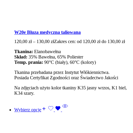
W20e Bluza medyczna taliowana
120,00
zł
–
130,00
zł
Zakres cen: od 120,00 zł do 130,00 zł
Tkanina:
Elanobawełna
Skład:
35% Bawełna, 65% Poliester
Temp. prania:
90°C (biały), 60°C (kolory)
Tkanina przebadana przez Instytut Włókiennictwa.
Posiada Certyfikat Zgodności oraz Świadectwo Jakości
Na zdjęciach użyto kolor tkaniny K35 jasny wrzos, K1 biel,
K34 szary.
Wybierz opcje