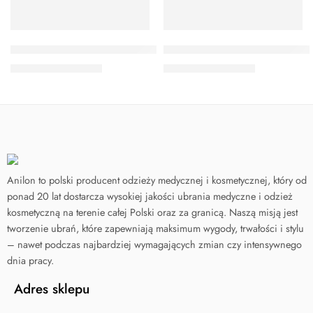
W63 Fartuszek dla kosmetyczki
W97 Fartuch medyczny dams
130,00
zł
–
140,00
zł
130,00
zł
–
140,00
zł
Anilon to polski producent odzieży medycznej i kosmetycznej, który od
ponad 20 lat dostarcza wysokiej jakości ubrania medyczne i odzież
kosmetyczną na terenie całej Polski oraz za granicą. Naszą misją jest
tworzenie ubrań, które zapewniają maksimum wygody, trwałości i stylu
– nawet podczas najbardziej wymagających zmian czy intensywnego
dnia pracy.
Adres sklepu