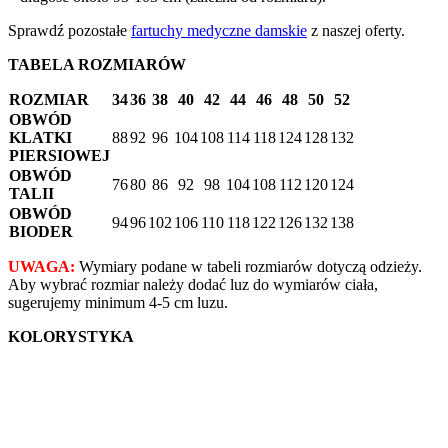
Sprawdź pozostałe
fartuchy medyczne damskie
z naszej oferty.
TABELA ROZMIARÓW
ROZMIAR
34
36
38
40
42
44
46
48
50
52
OBWÓD
KLATKI
88
92
96
104
108
114
118
124
128
132
PIERSIOWEJ
OBWÓD
76
80
86
92
98
104
108
112
120
124
TALII
OBWÓD
94
96
102
106
110
118
122
126
132
138
BIODER
UWAGA:
Wymiary podane w tabeli rozmiarów dotyczą odzieży.
Aby wybrać rozmiar należy dodać luz do wymiarów ciała,
sugerujemy minimum 4-5 cm luzu.
KOLORYSTYKA