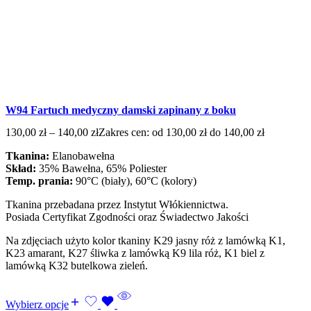
W94 Fartuch medyczny damski zapinany z boku
130,00
zł
–
140,00
zł
Zakres cen: od 130,00 zł do 140,00 zł
Tkanina:
Elanobawełna
Skład:
35% Bawełna, 65% Poliester
Temp. prania:
90°C (biały), 60°C (kolory)
Tkanina przebadana przez Instytut Włókiennictwa.
Posiada Certyfikat Zgodności oraz Świadectwo Jakości
Na zdjęciach użyto kolor tkaniny K29 jasny róż z lamówką K1,
K23 amarant, K27 śliwka z lamówką K9 lila róż, K1 biel z
lamówką K32 butelkowa zieleń.
Wybierz opcje