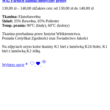
W42 Fartuch damski medyczny prosty
130,00
zł
–
140,00
zł
Zakres cen: od 130,00 zł do 140,00 zł
Tkanina:
Elanobawełna
Skład:
35% Bawełna, 65% Poliester
Temp. prania:
90°C (biały), 60°C (kolory)
Tkanina przebadana przez Instytut Włókiennictwa.
Posiada Certyfikat Zgodności oraz Świadectwo Jakości
Na zdjęciach użyto kolor tkaniny K1 biel z lamówką K24 fiolet, K1
biel z lamówką K2 żółtą.
Wybierz opcje