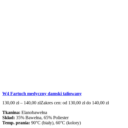
W4 Fartuch medyczny damski taliowany
130,00
zł
–
140,00
zł
Zakres cen: od 130,00 zł do 140,00 zł
Tkanina:
Elanobawełna
Skład:
35% Bawełna, 65% Poliester
Temp. prania:
90°C (biały), 60°C (kolory)