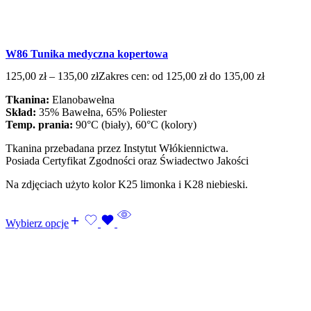
W86 Tunika medyczna kopertowa
125,00
zł
–
135,00
zł
Zakres cen: od 125,00 zł do 135,00 zł
Tkanina:
Elanobawełna
Skład:
35% Bawełna, 65% Poliester
Temp. prania:
90°C (biały), 60°C (kolory)
Tkanina przebadana przez Instytut Włókiennictwa.
Posiada Certyfikat Zgodności oraz Świadectwo Jakości
Na zdjęciach użyto kolor K25 limonka i K28 niebieski.
Wybierz opcje