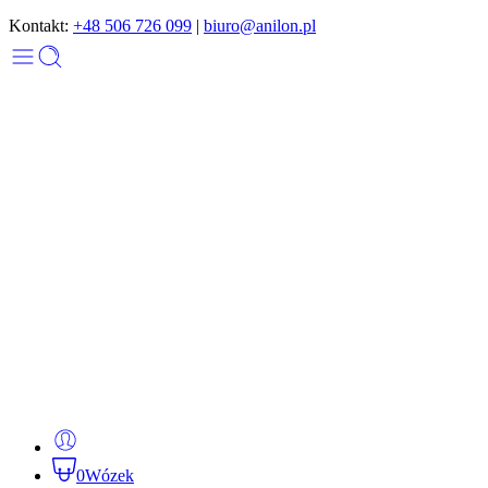
Kontakt:
+48 506 726 099
|
biuro@anilon.pl
0
Wózek