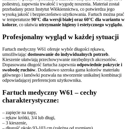
poliestru), zapewnia trwałość i wygodę noszenia. Materiał został
przebadany przez Instytut Włókiennictwa, co potwierdza jego
wysoką jakość i bezpieczeństwo użytkowania. Fartuch można prać
w temperaturze
90°C dla wersji białej oraz 60°C dla wariantu w
kolorze
, co ułatwia
utrzymanie higieny i estetycznego wyglądu
.
Profesjonalny wygląd w każdej sytuacji
Fartuch medyczny W61 oferuje wybór długości rękawa,
umożliwiając
dostosowanie do indywidualnych potrzeb
.
Kieszenie ułatwiają przechowywanie niezbędnych akcesoriów.
Dopasowana długość fartucha zapewnia
odpowiednie pokrycie i
swobodę ruchów
. Dodatkowo szeroka gama kolorów materiału
głównego i lamówki pozwala na stworzenie unikalnej kombinacji
odpowiadającej preferencjom użytkownika.
Fartuch medyczny W61 – cechy
charakterystyczne:
– zapięcie na napy,
– rękaw krótki, 3/4 lub długi,
– 3 kieszenie,
– długość około 93-103 cm (zależna od rozmiaru).