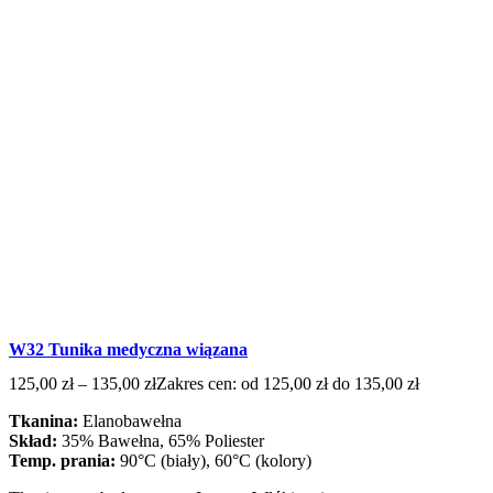
W32 Tunika medyczna wiązana
125,00
zł
–
135,00
zł
Zakres cen: od 125,00 zł do 135,00 zł
Tkanina:
Elanobawełna
Skład:
35% Bawełna, 65% Poliester
Temp. prania:
90°C (biały), 60°C (kolory)