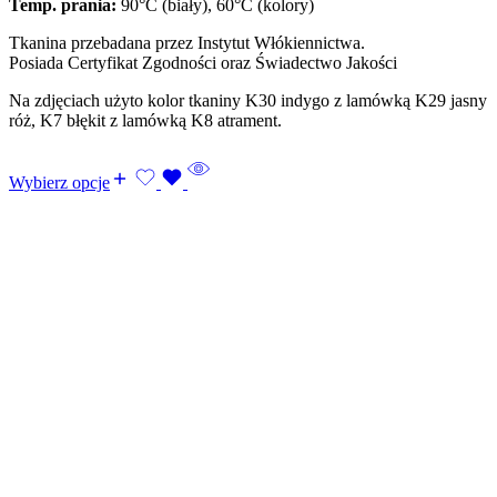
Temp. prania:
90°C (biały), 60°C (kolory)
Tkanina przebadana przez Instytut Włókiennictwa.
Posiada Certyfikat Zgodności oraz Świadectwo Jakości
Na zdjęciach użyto kolor tkaniny K30 indygo z lamówką K29 jasny
róż, K7 błękit z lamówką K8 atrament.
Wybierz opcje