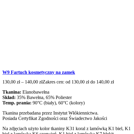
W9 Fartuch kosmetyczny na zamek
130,00
zł
–
140,00
zł
Zakres cen: od 130,00 zł do 140,00 zł
Tkanina:
Elanobawełna
Skład:
35% Bawełna, 65% Poliester
Temp. prania:
90°C (biały), 60°C (kolory)
Tkanina przebadana przez Instytut Włókiennictwa.
Posiada Certyfikat Zgodności oraz Świadectwo Jakości
Na zdjęciach użyto kolor tkaniny K31 koral z lamówką K1 biel, K1
biel z lamówką K6 czerwień, K1 biel z lamówką K7 błękit.