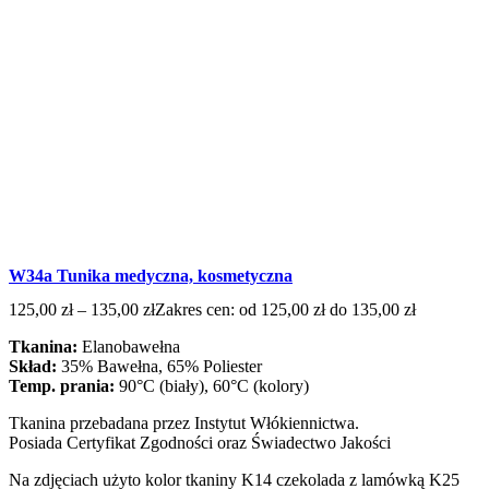
W34a Tunika medyczna, kosmetyczna
125,00
zł
–
135,00
zł
Zakres cen: od 125,00 zł do 135,00 zł
Tkanina:
Elanobawełna
Skład:
35% Bawełna, 65% Poliester
Temp. prania:
90°C (biały), 60°C (kolory)
Tkanina przebadana przez Instytut Włókiennictwa.
Posiada Certyfikat Zgodności oraz Świadectwo Jakości
Na zdjęciach użyto kolor tkaniny K14 czekolada z lamówką K25