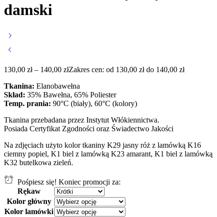
damski
130,00
zł
–
140,00
zł
Zakres cen: od 130,00 zł do 140,00 zł
Tkanina:
Elanobawełna
Skład:
35% Bawełna, 65% Poliester
Temp. prania:
90°C (biały), 60°C (kolory)
Tkanina przebadana przez Instytut Włókiennictwa.
Posiada Certyfikat Zgodności oraz Świadectwo Jakości
Na zdjęciach użyto kolor tkaniny K29 jasny róż z lamówką K16
ciemny popiel, K1 biel z lamówką K23 amarant, K1 biel z lamówką
K32 butelkowa zieleń.
Pośpiesz się! Koniec promocji za:
Rękaw
Kolor główny
Kolor lamówki