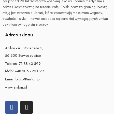
od ponad 20 lat dostarcza wysokiej jakości ubrania medyczne i
odzież kosmetyczną na terenie całej Polski oraz za granicą. Naszą
misją jest tworzenie ubrań, które zapewniają maksimum wygody,
trwałości i stylu – nawet podczas najbardziej wymagających zmian
czy intensywnego dnia pracy.
Adres sklepu
Anilon - ul. Słoneczna 5,
56-300 Sławoszowice
Telefon:
71 38 40 899
Mob:
+48 506 726 099
Email:
biuro@anilon.pl
www.anilon.pl