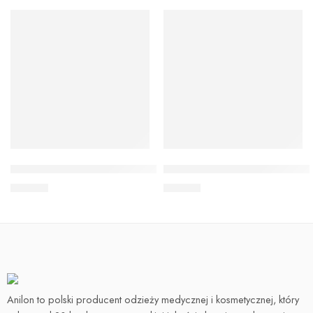
Pokrowiec na fotel do makijażu i pedicure
Rękawiczki kosmetyczne frot
90,00
zł
40,00
zł
Anilon to polski producent odzieży medycznej i kosmetycznej, który