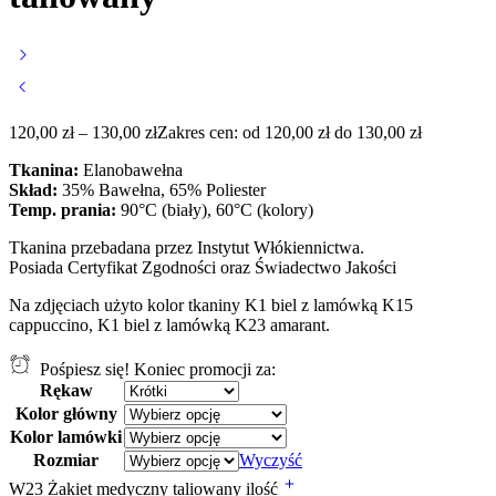
120,00
zł
–
130,00
zł
Zakres cen: od 120,00 zł do 130,00 zł
Tkanina:
Elanobawełna
Skład:
35% Bawełna, 65% Poliester
Temp. prania:
90°C (biały), 60°C (kolory)
Tkanina przebadana przez Instytut Włókiennictwa.
Posiada Certyfikat Zgodności oraz Świadectwo Jakości
Na zdjęciach użyto kolor tkaniny K1 biel z lamówką K15
cappuccino, K1 biel z lamówką K23 amarant.
Pośpiesz się! Koniec promocji za:
Rękaw
Kolor główny
Kolor lamówki
Rozmiar
Wyczyść
W23 Żakiet medyczny taliowany ilość