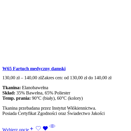
W65 Fartuch medyczny damski
130,00
zł
–
140,00
zł
Zakres cen: od 130,00 zł do 140,00 zł
Tkanina:
Elanobawełna
Skład:
35% Bawełna, 65% Poliester
Temp. prania:
90°C (biały), 60°C (kolory)
Tkanina przebadana przez Instytut Włókiennictwa.
Posiada Certyfikat Zgodności oraz Świadectwo Jakości
Wybierz opcje