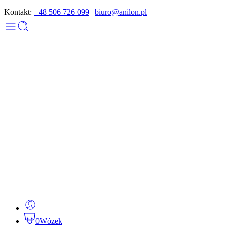
Kontakt:
+48 506 726 099
|
biuro@anilon.pl
0
Wózek