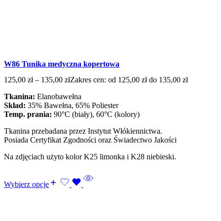
W86 Tunika medyczna kopertowa
125,00
zł
–
135,00
zł
Zakres cen: od 125,00 zł do 135,00 zł
Tkanina:
Elanobawełna
Skład:
35% Bawełna, 65% Poliester
Temp. prania:
90°C (biały), 60°C (kolory)
Tkanina przebadana przez Instytut Włókiennictwa.
Posiada Certyfikat Zgodności oraz Świadectwo Jakości
Na zdjęciach użyto kolor K25 limonka i K28 niebieski.
Wybierz opcje