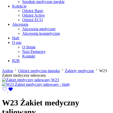
Spodnie medyczne męskie
Kolekcje
Odzież Basic
Odzież Active
Odzież ECO
Akcesoria
Akcesoria medyczne
Akcesoria kosmetyczne
Haft
O nas
O firmie
Nasi Partnerzy
Kontakt
B2B
Anilon
Odzież medyczna damska
Żakiety medyczne
W23
Żakiet medyczny taliowany
W23 Żakiet medyczny
taliowany