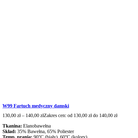
W99 Fartuch medyczny damski
130,00
zł
–
140,00
zł
Zakres cen: od 130,00 zł do 140,00 zł
Tkanina:
Elanobawełna
Skład:
35% Bawełna, 65% Poliester
Temp. prania:
90°C (biały), 60°C (kolory)