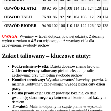
OBWÓD KLATKI
88
92
96
104
108
114
118
124
128
132
OBWÓD TALII
76
80
86
92
98
104
108
112
120
124
OBWÓD BIODER
94
96
102
106
110
118
122
126
132
138
UWAGA:
Wymiary w tabeli dotyczą gotowej odzieży. Zalecamy
wybór rozmiaru o 4-5 cm większego niż wymiary ciała dla
zapewnienia swobody ruchów.
Żakiet taliowany – kluczowe atuty:
Podkreślenie sylwetki:
Dzięki dopasowanemu krojowi,
żakiet medyczny taliowany
pięknie eksponuje talię,
zachowując przy tym pełną swobodę ruchów.
Komfort termiczny:
Wysoka zawartość bawełny sprawia, że
materiał „oddycha”, zapewniając
wygodę przez cały dzień
pracy.
Polska produkcja:
Odzież powstaje lokalnie, co daje
gwarancję
starannego wykończenia
i kontroli nad każdym
detalem.
Trwałość:
Materiał odporny na częste pranie w wysokich
temperaturach, co pozwala zachować sterylność i estetykę