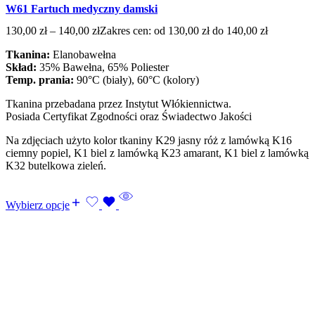
W61 Fartuch medyczny damski
130,00
zł
–
140,00
zł
Zakres cen: od 130,00 zł do 140,00 zł
Tkanina:
Elanobawełna
Skład:
35% Bawełna, 65% Poliester
Temp. prania:
90°C (biały), 60°C (kolory)
Tkanina przebadana przez Instytut Włókiennictwa.
Posiada Certyfikat Zgodności oraz Świadectwo Jakości
Na zdjęciach użyto kolor tkaniny K29 jasny róż z lamówką K16
ciemny popiel, K1 biel z lamówką K23 amarant, K1 biel z lamówką
K32 butelkowa zieleń.
Wybierz opcje