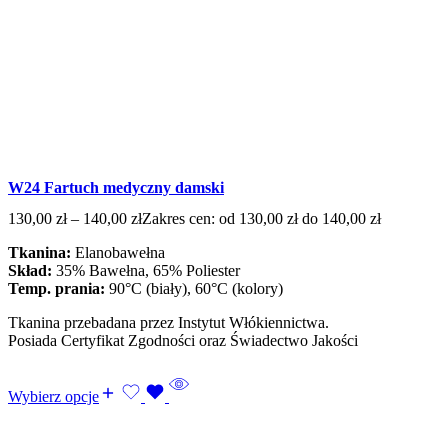
W24 Fartuch medyczny damski
130,00
zł
–
140,00
zł
Zakres cen: od 130,00 zł do 140,00 zł
Tkanina:
Elanobawełna
Skład:
35% Bawełna, 65% Poliester
Temp. prania:
90°C (biały), 60°C (kolory)
Tkanina przebadana przez Instytut Włókiennictwa.
Posiada Certyfikat Zgodności oraz Świadectwo Jakości
Wybierz opcje