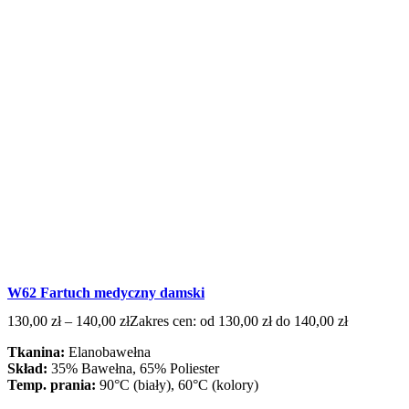
W62 Fartuch medyczny damski
130,00
zł
–
140,00
zł
Zakres cen: od 130,00 zł do 140,00 zł
Tkanina:
Elanobawełna
Skład:
35% Bawełna, 65% Poliester
Temp. prania:
90°C (biały), 60°C (kolory)