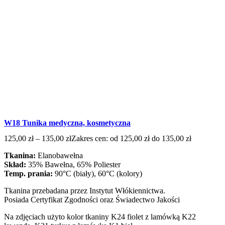
W18 Tunika medyczna, kosmetyczna
125,00
zł
–
135,00
zł
Zakres cen: od 125,00 zł do 135,00 zł
Tkanina:
Elanobawełna
Skład:
35% Bawełna, 65% Poliester
Temp. prania:
90°C (biały), 60°C (kolory)
Tkanina przebadana przez Instytut Włókiennictwa.
Posiada Certyfikat Zgodności oraz Świadectwo Jakości
Na zdjęciach użyto kolor tkaniny K24 fiolet z lamówką K22