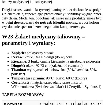
branży medycznej i kosmetycznej.
Dzięki zastosowaniu elastycznej tkaniny, żakiet doskonale współgra
z ruchem ciała, zapewniając profesjonalny i schludny wygląd przez
cały dzień. Model ten, podobnie jak nasze inne produkty, może być
w pełni
dostosowany do potrzeb klientki
poprzez wybór koloru
czy dodanie spersonalizowanego haftu komputerowego.
W23 Żakiet medyczny taliowany –
parametry i wymiary:
Zapięcie:
praktyczny suwak
Rękaw:
krótki, 3/4 lub długi (do wyboru)
Kieszenie:
3 funkcjonalne kieszenie na niezbędne akcesoria
Długość:
około 70-75 cm (zależna od rozmiaru)
Tkanina:
wytrzymała elanobawełna (50% bawełna, 50%
poliester)
Temperatura prania:
90°C (biały), 60°C (kolory)
Certyfikaty:
materiał przebadany przez Instytut
Włókiennictwa (Świadectwo Jakości i Certyfikat Zgodności)
TABELA ROZMIARÓW:
ROZMIAR
34
36
38
40
42
44
46
48
50
52