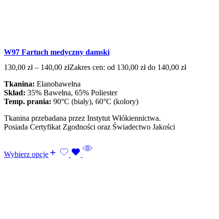
W97 Fartuch medyczny damski
130,00
zł
–
140,00
zł
Zakres cen: od 130,00 zł do 140,00 zł
Tkanina:
Elanobawełna
Skład:
35% Bawełna, 65% Poliester
Temp. prania:
90°C (biały), 60°C (kolory)
Tkanina przebadana przez Instytut Włókiennictwa.
Posiada Certyfikat Zgodności oraz Świadectwo Jakości
Wybierz opcje