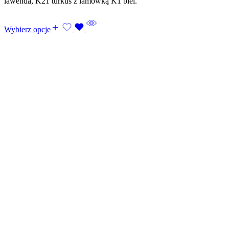
lawenda, K21 turkus z lamówką K1 biel.
Wybierz opcje