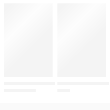
W13 Bluza medyczna męska ze stójką
Koszulka polo medyczna mę
123,00
zł
–
133,00
zł
59,00
zł