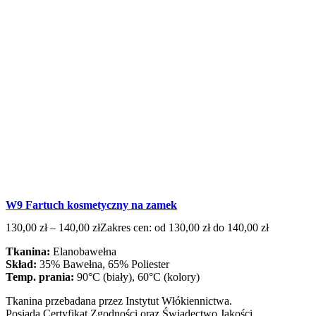
W9 Fartuch kosmetyczny na zamek
130,00
zł
–
140,00
zł
Zakres cen: od 130,00 zł do 140,00 zł
Tkanina:
Elanobawełna
Skład:
35% Bawełna, 65% Poliester
Temp. prania:
90°C (biały), 60°C (kolory)
Tkanina przebadana przez Instytut Włókiennictwa.
Posiada Certyfikat Zgodności oraz Świadectwo Jakości