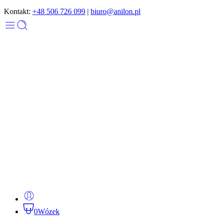
Kontakt:
+48 506 726 099
|
biuro@anilon.pl
0
Wózek