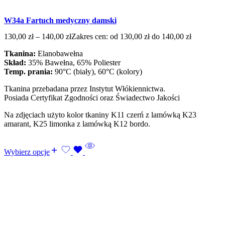
W34a Fartuch medyczny damski
130,00
zł
–
140,00
zł
Zakres cen: od 130,00 zł do 140,00 zł
Tkanina:
Elanobawełna
Skład:
35% Bawełna, 65% Poliester
Temp. prania:
90°C (biały), 60°C (kolory)
Tkanina przebadana przez Instytut Włókiennictwa.
Posiada Certyfikat Zgodności oraz Świadectwo Jakości
Na zdjęciach użyto kolor tkaniny K11 czerń z lamówką K23
amarant, K25 limonka z lamówką K12 bordo.
Wybierz opcje