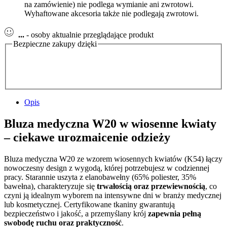
na zamówienie) nie podlega wymianie ani zwrotowi.
Wyhaftowane akcesoria także nie podlegają zwrotowi.
...
- osoby aktualnie przeglądające produkt
Bezpieczne zakupy dzięki
Opis
Bluza medyczna W20 w wiosenne kwiaty
– ciekawe urozmaicenie odzieży
Bluza medyczna W20 ze wzorem wiosennych kwiatów (K54) łączy
nowoczesny design z wygodą, której potrzebujesz w codziennej
pracy. Starannie uszyta z elanobawełny (65% poliester, 35%
bawełna), charakteryzuje się
trwałością oraz przewiewnością
, co
czyni ją idealnym wyborem na intensywne dni w branży medycznej
lub kosmetycznej. Certyfikowane tkaniny gwarantują
bezpieczeństwo i jakość, a przemyślany krój
zapewnia pełną
swobodę ruchu oraz praktyczność
.