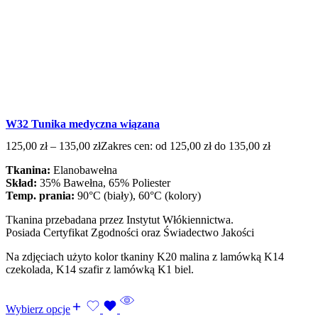
W32 Tunika medyczna wiązana
125,00
zł
–
135,00
zł
Zakres cen: od 125,00 zł do 135,00 zł
Tkanina:
Elanobawełna
Skład:
35% Bawełna, 65% Poliester
Temp. prania:
90°C (biały), 60°C (kolory)
Tkanina przebadana przez Instytut Włókiennictwa.
Posiada Certyfikat Zgodności oraz Świadectwo Jakości
Na zdjęciach użyto kolor tkaniny K20 malina z lamówką K14
czekolada, K14 szafir z lamówką K1 biel.
Wybierz opcje