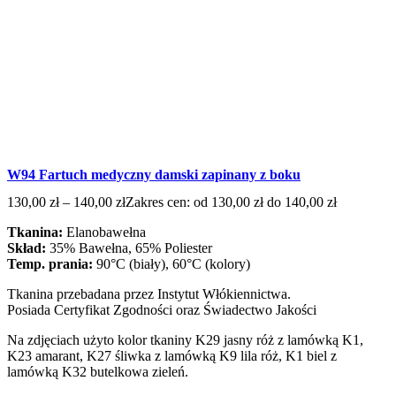
W94 Fartuch medyczny damski zapinany z boku
130,00
zł
–
140,00
zł
Zakres cen: od 130,00 zł do 140,00 zł
Tkanina:
Elanobawełna
Skład:
35% Bawełna, 65% Poliester
Temp. prania:
90°C (biały), 60°C (kolory)
Tkanina przebadana przez Instytut Włókiennictwa.
Posiada Certyfikat Zgodności oraz Świadectwo Jakości
Na zdjęciach użyto kolor tkaniny K29 jasny róż z lamówką K1,
K23 amarant, K27 śliwka z lamówką K9 lila róż, K1 biel z
lamówką K32 butelkowa zieleń.