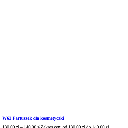
W63 Fartuszek dla kosmetyczki
130,00
zł
–
140,00
zł
Zakres cen: od 130,00 zł do 140,00 zł