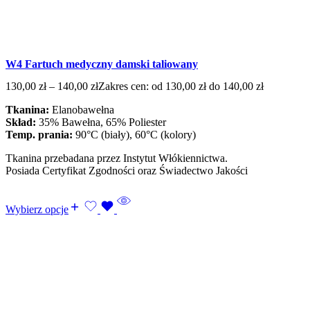
W4 Fartuch medyczny damski taliowany
130,00
zł
–
140,00
zł
Zakres cen: od 130,00 zł do 140,00 zł
Tkanina:
Elanobawełna
Skład:
35% Bawełna, 65% Poliester
Temp. prania:
90°C (biały), 60°C (kolory)
Tkanina przebadana przez Instytut Włókiennictwa.
Posiada Certyfikat Zgodności oraz Świadectwo Jakości
Wybierz opcje