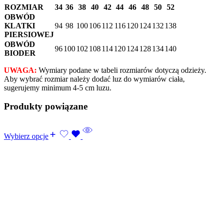
ROZMIAR
34
36
38
40
42
44
46
48
50
52
OBWÓD
KLATKI
94
98
100
106
112
116
120
124
132
138
PIERSIOWEJ
OBWÓD
96
100
102
108
114
120
124
128
134
140
BIODER
UWAGA:
Wymiary podane w tabeli rozmiarów dotyczą odzieży.
Aby wybrać rozmiar należy dodać luz do wymiarów ciała,
sugerujemy minimum 4-5 cm luzu.
Produkty powiązane
Wybierz opcje