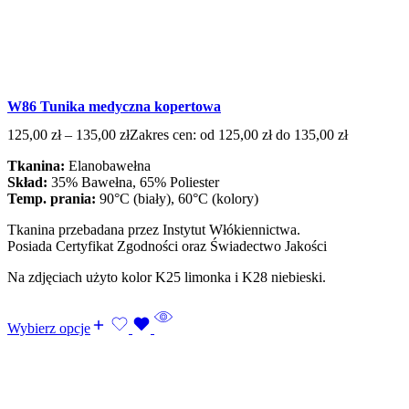
W86 Tunika medyczna kopertowa
125,00
zł
–
135,00
zł
Zakres cen: od 125,00 zł do 135,00 zł
Tkanina:
Elanobawełna
Skład:
35% Bawełna, 65% Poliester
Temp. prania:
90°C (biały), 60°C (kolory)
Tkanina przebadana przez Instytut Włókiennictwa.
Posiada Certyfikat Zgodności oraz Świadectwo Jakości
Na zdjęciach użyto kolor K25 limonka i K28 niebieski.
Wybierz opcje