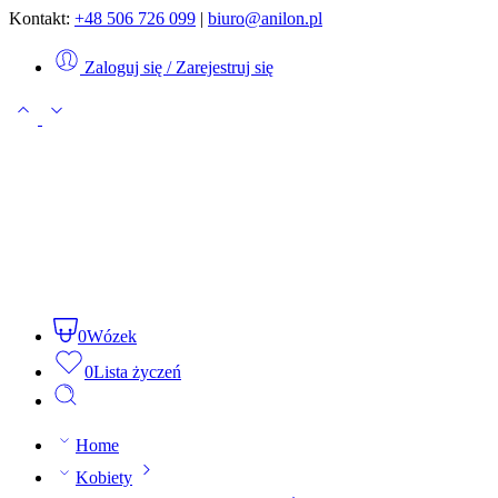
Kontakt:
+48 506 726 099
|
biuro@anilon.pl
Zaloguj się / Zarejestruj się
0
Wózek
0
Lista życzeń
Home
Kobiety