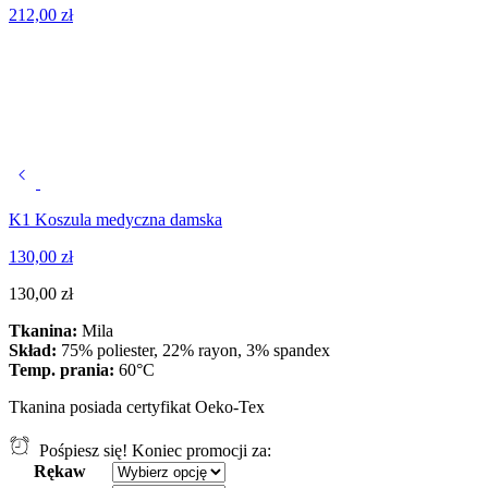
212,00
zł
K1 Koszula medyczna damska
130,00
zł
130,00
zł
Tkanina:
Mila
Skład:
75% poliester, 22% rayon, 3% spandex
Temp. prania:
60°C
Tkanina posiada certyfikat Oeko-Tex
Pośpiesz się! Koniec promocji za:
Rękaw