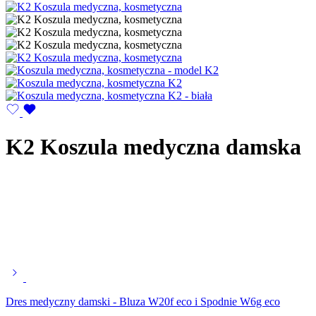
K2 Koszula medyczna damska
Dres medyczny damski - Bluza W20f eco i Spodnie W6g eco