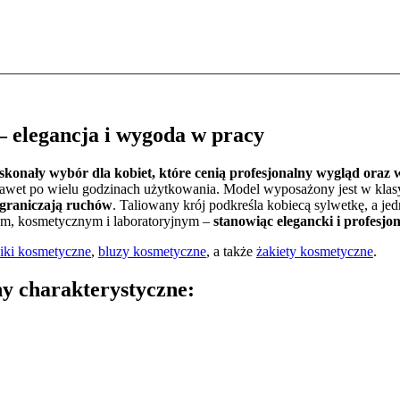
 elegancja i wygoda w pracy
skonały wybór dla kobiet, które cenią profesjonalny wygląd oraz 
nawet po wielu godzinach użytkowania. Model wyposażony jest w klasyc
ograniczają ruchów
. Taliowany krój podkreśla kobiecą sylwetkę, a je
ym, kosmetycznym i laboratoryjnym –
stanowiąc elegancki i profesjo
niki kosmetyczne
,
bluzy kosmetyczne
, a także
żakiety kosmetyczne
.
y charakterystyczne: