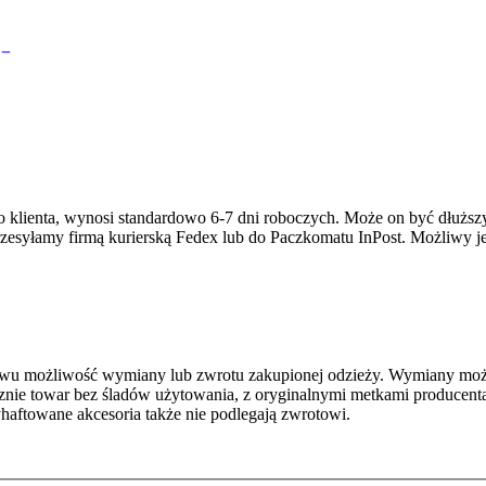
eży do klienta, wynosi standardowo 6-7 dni roboczych. Może on być d
rzesyłamy firmą kurierską Fedex lub do Paczkomatu InPost. Możliwy je
stwu możliwość wymiany lub zwrotu zakupionej odzieży. Wymiany możn
ie towar bez śladów użytowania, z oryginalnymi metkami producenta.
haftowane akcesoria także nie podlegają zwrotowi.