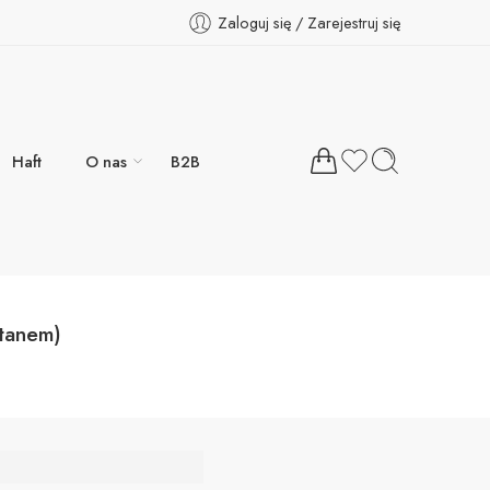
Zaloguj się / Zarejestruj się
Haft
O nas
B2B
tanem)
odnie