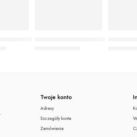
dyczna kopertowa
W65 Fartuch medyczny damski
W63 Fartus
0
zł
130,00
zł
–
140,00
zł
130,00
zł
–
1
Twoje konto
I
Adresy
Ko
,
Szczegóły konta
W
Zamówienia
Cz