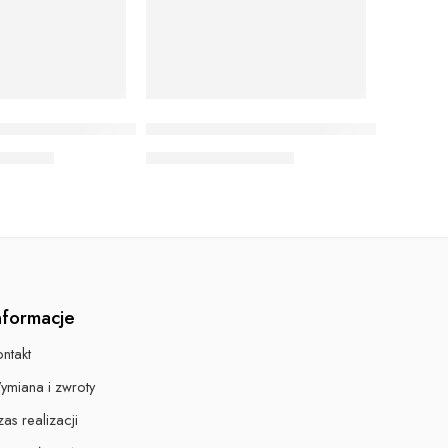
zek dla kosmetyczki
W94 Fartuch medyczny damski zapin
40,00
zł
130,00
zł
–
140,00
zł
nformacje
ntakt
ymiana i zwroty
as realizacji