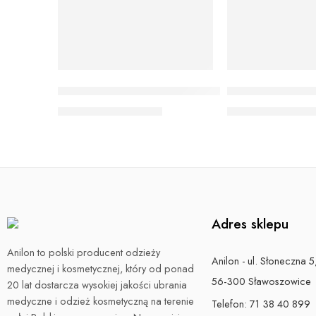
W43 Fartuch medyczny damski prosty
W86 Tunika me
130,00
zł
–
140,00
zł
125,00
zł
–
135,0
Adres sklepu
Anilon to polski producent odzieży
Anilon - ul. Słoneczna 5
medycznej i kosmetycznej, który od ponad
56-300 Sławoszowice
20 lat dostarcza wysokiej jakości ubrania
medyczne i odzież kosmetyczną na terenie
Telefon:
71 38 40 899