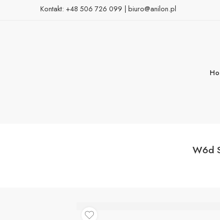
Kontakt:
+48 506 726 099
|
biuro@anilon.pl
Ho
W6d S