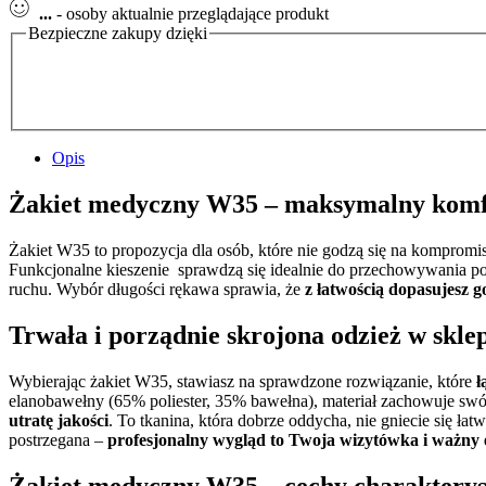
...
- osoby aktualnie przeglądające produkt
Bezpieczne zakupy dzięki
Opis
Żakiet medyczny W35 – maksymalny komf
Żakiet W35 to propozycja dla osób, które nie godzą się na kompr
Funkcjonalne kieszenie sprawdzą się idealnie do przechowywania po
ruchu. Wybór długości rękawa sprawia, że
z łatwością dopasujesz g
Trwała i porządnie skrojona odzież w skle
Wybierając żakiet W35, stawiasz na sprawdzone rozwiązanie, które
ł
elanobawełny (65% poliester, 35% bawełna), materiał zachowuje swój
utratę jakości
. To tkanina, która dobrze oddycha, nie gniecie się ł
postrzegana –
profesjonalny wygląd to Twoja wizytówka i ważny 
Żakiet medyczny W35 – cechy charakterys