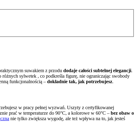
 praktycznym suwakiem z przodu
dodaje całości subtelnej elegancji
.
różnych sylwetek , co podkreśla figurę, nie ograniczając swobody
ienną funkcjonalnością –
dokładnie tak, jak potrzebujesz
.
rzebujesz w pracy pełnej wyzwań. Uszyty z certyfikowanej
ecznie prać w temperaturze do 90°C, a kolorowe w 60°C –
bez obaw o
yczna
nie tylko zwiększa wygodę, ale też wpływa na to, jak jesteś