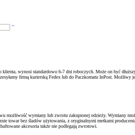
eży do klienta, wynosi standardowo 6-7 dni roboczych. Może on być d
rzesyłamy firmą kurierską Fedex lub do Paczkomatu InPost. Możliwy je
stwu możliwość wymiany lub zwrotu zakupionej odzieży. Wymiany możn
ie towar bez śladów użytowania, z oryginalnymi metkami producenta.
haftowane akcesoria także nie podlegają zwrotowi.