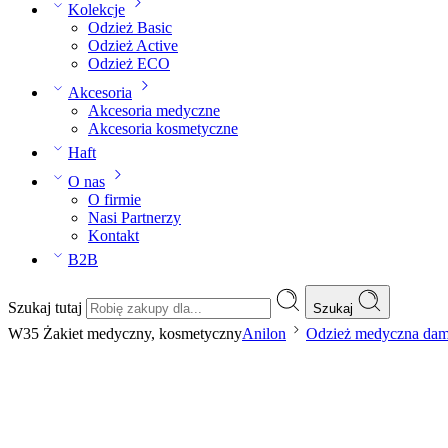
Kolekcje
Odzież Basic
Odzież Active
Odzież ECO
Akcesoria
Akcesoria medyczne
Akcesoria kosmetyczne
Haft
O nas
O firmie
Nasi Partnerzy
Kontakt
B2B
Szukaj tutaj
Szukaj
W35 Żakiet medyczny, kosmetyczny
Anilon
Odzież medyczna da