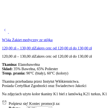
W34a Żakiet medyczny ze stójką
120,00
zł
–
130,00
zł
Zakres cen: od 120,00 zł do 130,00 zł
120,00
zł
–
130,00
zł
Zakres cen: od 120,00 zł do 130,00 zł
Tkanina:
Elanobawełna
Skład:
35% Bawełna, 65% Poliester
Temp. prania:
90°C (biały), 60°C (kolory)
Tkanina przebadana przez Instytut Włókiennictwa.
Posiada Certyfikat Zgodności oraz Świadectwo Jakości
Na zdjęciach użyto kolor tkaniny K1 biel z lamówką K21 turkus, K
Pośpiesz się! Koniec promocji za: