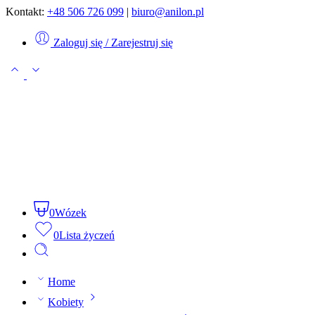
Kontakt:
+48 506 726 099
|
biuro@anilon.pl
Zaloguj się / Zarejestruj się
0
Wózek
0
Lista życzeń
Home
Kobiety