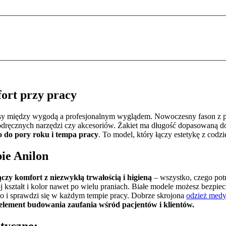
ort przy pracy
omisy między wygodą a profesjonalnym wyglądem. Nowoczesny fason z
dręcznych narzędzi czy akcesoriów. Żakiet ma długość dopasowaną do 
o do pory roku i tempa pracy
. To model, który łączy estetykę z codz
pie Anilon
ączy komfort z niezwykłą trwałością i higieną
– wszystko, czego pot
 kształt i kolor nawet po wielu praniach. Białe modele możesz bezpi
atwo i sprawdzi się w każdym tempie pracy. Dobrze skrojona
odzież med
element budowania zaufania wśród pacjentów i klientów.
tyczne: